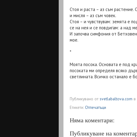
Стоя и раста – аз съм растение. С
и мисля – аз съм човек.
Стоя – и чувствувам: земята е по
се на нея и се повдигам: а над м
И започва симфония от Бетховен,
мое.
*
Моята посока. Основата е под кр
посоката ми определя всяко дърв
светлината. Всичко останало е б
Публикувано от
svetlabaltova.com
в
Етикети:
Отпечатъци
Няма коментари:
Публикуване на комента