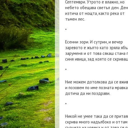
Септември. Утрото е влажно, но
небето обещава светъл ден. Де
изтича от нощта, както река от
тъмен лес.
*
Есенни зори. И сутрин, и вечер
заревото е жълто като зряла ябъ
заруменя и от това сякаш стана
синя ивица, зад която се скрива
*
Ние можем дотолкова да се вжив
и позовем по име позната мравка
дотича да ни поздрави.
*
Никой не умее така да се притая
скрива много надълбоко и оттам 
сърцето на човека и от това се 