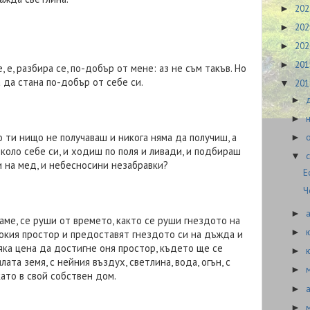
20
►
20
►
20
►
20
►
, е, разбира се, по-добър от мене: аз не съм такъв. Но
а да стана по-добър от себе си.
20
▼
►
►
о ти нищо не получаваш и никога няма да получиш, а
►
около себе си, и ходиш по поля и ливади, и подбираш
▼
и на мед, и небесносини незабравки?
Е
Ч
►
аме, се руши от времето, както се руши гнездото на
►
окия простор и предоставят гнездото си на дъжда и
сяка цена да достигне оня простор, където ще се
►
ата земя, с нейния въздух, светлина, вода, огън, с
►
като в свой собствен дом.
►
►