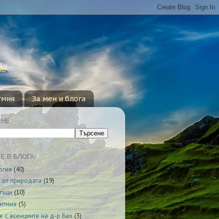
ие
тмия
За мен и блога
ЕНЕ
Е В БЛОГА:
огия
(40)
 от природата
(19)
тъци
(10)
итмия
(5)
е с есенциите на д-р Бах
(3)