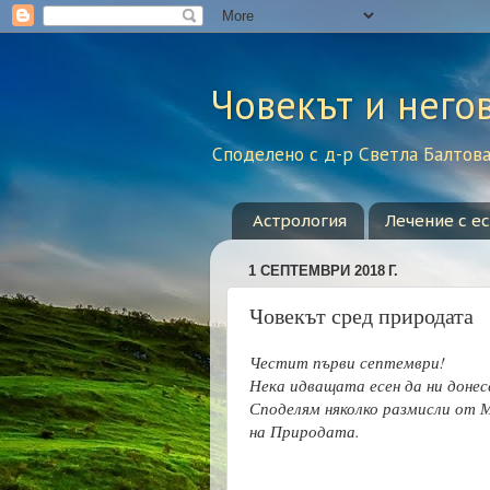
Човекът и него
Споделено с д-р Светла Балтова 
Астрология
Лечение с е
1 СЕПТЕМВРИ 2018 Г.
Човекът сред природата
Честит първи септември!
Нека идващата есен да ни доне
Споделям няколко размисли от 
на Природата.