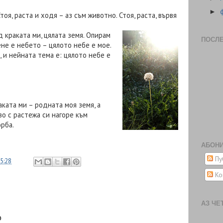
►
тоя, раста и ходя – аз съм животно. Стоя, раста, вървя
д краката ми, цялата земя. Опирам
ПОСЛ
ене е небето – цялото небе е мое.
 и нейната тема е: цялото небе е
аката ми – родната моя земя, а
о с растежа си нагоре към
орба.
АБОНИ
Пу
5:28
Ко
АЗ ЧЕ
р