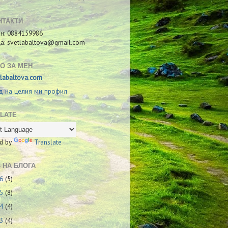
НТАКТИ
н: 0884159986
ща: svetlabaltova@gmail.com
О ЗА МЕН
tlabaltova.com
д на целия ми профил
LATE
d by
Translate
 НА БЛОГА
26
(5)
25
(8)
24
(4)
23
(4)