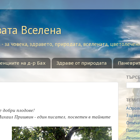
вата Вселена
- за човека, здравето, природата, вселената, цветолечен
сенциите на д-р Бах
Здраве от природата
Паневри
ТЪРС
ТЕМИТ
Астрол
се добри плодове!
Здраве
Михаил Пришвин - един писател, посветен в тайните
Отпеча
Паневр
Лечени