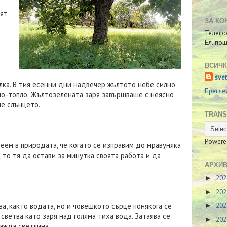
нят
ЗА КО
Телефо
Ел. по
ВСИЧК
sve
лка. В тия есенни дни надвечер жълтото небе силно
Прегле
 по-топло. Жълтозелената заря завършваше с неясно
ше слънцето.
TRANS
Powere
еем в природата, че когато се изправим до мравуняка
, то тя да остави за минутка своята работа и да
АРХИВ
20
►
20
►
20
ва, както водата, но и човешкото сърце понякога се
►
светва като заря над голяма тиха вода. Затаява се
20
►
ражда светлина.