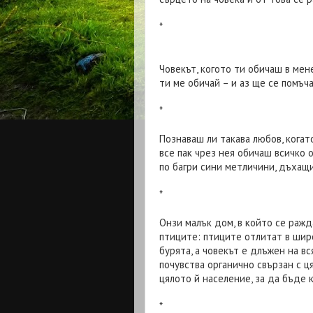
*
Човекът, когото ти обичаш в мене
ти ме обичай – и аз ще се помъч
*
Познаваш ли такава любов, когат
все пак чрез нея обичаш всичко 
по багри сини метличини, дъхащ
*
Онзи малък дом, в който се ражд
птиците: птиците отлитат в шир
бурята, а човекът е длъжен на в
почувства органично свързан с цял
цялото й население, за да бъде 
*