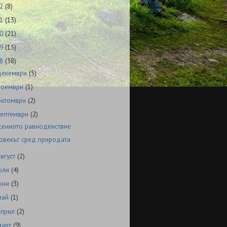
22
(8)
21
(13)
20
(21)
19
(15)
18
(38)
декември
(5)
ноември
(1)
октомври
(2)
септември
(2)
сенното равноденствие
овекът сред природата
август
(2)
юли
(4)
юни
(3)
май
(1)
април
(2)
март
(9)