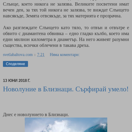
Слънце, което никога не залязва. Великите посветени имат
вечен ден, за тях той никога не залязва, те виждат Слънцето
навсякъде, Земята отвсякъде, за тях материята е прозрачна.
Ако разглеждате Слънцето като тяло, то отвън и отвътре е
обвито с диамантена обвивка – едно гладко кълбо, което има
един милион километра в диаметър. На него живеят разумни
същества, всички облечени в такава дреха.
svetlabaltova.com
в
7:21
Няма коментари:
Споделяне
13 ЮНИ 2018 Г.
Новолуние в Близнаци. Сърфирай умело!
Днес е новолунието в Близнаци.