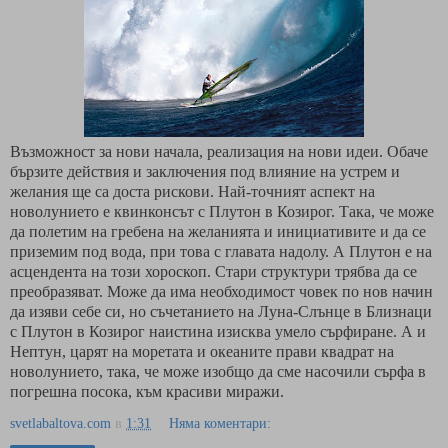
Възможност за нови начала, реализация на нови идеи. Обаче
бързите действия и заключения под влияние на устрем и
желания ще са доста рискови. Най-точният аспект на
новолунието е квинконсът с Плутон в Козирог. Така, че може
да полетим на гребена на желанията и инициативите и да се
приземим под вода, при това с главата надолу. А Плутон е на
асцендента на този хороскоп. Стари структури трябва да се
преобразяват. Може да има необходимост човек по нов начин
да изяви себе си, но съчетанието на Луна-Слънце в Близнаци
с Плутон в Козирог наистина изисква умело сърфиране. А и
Нептун, царят на моретата и океаните прави квадрат на
новолунието, така, че може изобщо да сме насочили сърфа в
погрешна посока, към красиви миражи.
svetlabaltova.com
в
1:31
Няма коментари: