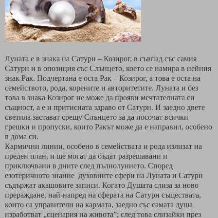
Луната е в знака на Сатурн – Козирог, в съвпад със самия
Сатурн и в опозиция със Слънцето, което се намира в нейния
знак Рак.
Подчертана е оста Рак – Козирог, а това е оста на
семейството, рода, корените и авторитетите. Луната и без
това в знака Козирог не може да прояви мечтателната си
същност, а е и притисната здраво от Сатурн. И заедно двете
светила застават срещу Слънцето за да посочат всички
грешки и пропуски, които Ракът може да е направил, особено
в дома си.
Кармични линии, особено в семействата и рода излизат на
преден план, и ще могат да бъдат разрешавани и
приключвани в дните след пълнолунието. Според
езотеричното знание
духовните сфери на Луната и Сатурн
съдържат акашовите записи. Когато Душата слиза за ново
прераждане, най-напред на сферата на Сатурн съществата,
които са управители на кармата, заедно със самата душа
изработват „сценария на живота”; след това слизайки през