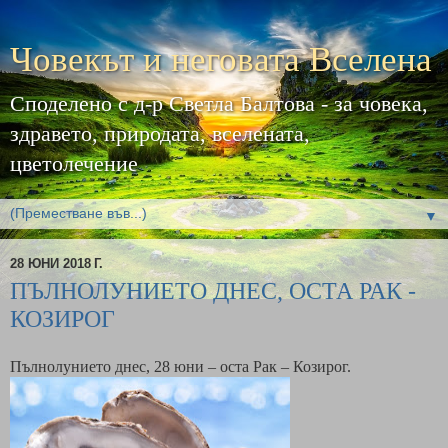
Човекът и неговата Вселена
Споделено с д-р Светла Балтова - за човека,
здравето, природата, вселената,
цветолечение
▼
28 ЮНИ 2018 Г.
ПЪЛНОЛУНИЕТО ДНЕС, ОСТА РАК -
КОЗИРОГ
Пълнолунието днес, 28 юни – оста Рак – Козирог.