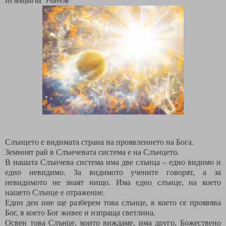
Из лекции на
Учителя
Слънцето е видимата страна на проявлението на Бога.
Земният рай в Слънчевата система е на Слънцето.
В нашата Слънчева система има две слънца – едно видимо и
едно невидимо. За видимото учените говорят, а за
невидимото не знаят нищо. Има едно слънце, на което
нашето Слънце е отражение.
Един ден ние ще разберем това слънце, в което се проявява
Бог, в което Бог живее и изпраща светлина.
Освен това Слънце, които виждаме, има друго, Божествено