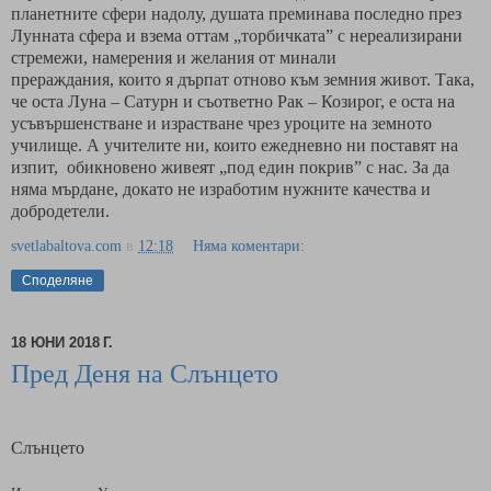
планетните сфери надолу, душата преминава последно през
Лунната сфера и взема оттам „торбичката” с нереализирани
стремежи, намерения и желания от минали
прераждания, които я дърпат отново към земния живот. Така,
че оста Луна – Сатурн и съответно Рак – Козирог, е оста на
усъвършенстване и израстване чрез уроците на земното
училище. А учителите ни, които ежедневно ни поставят на
изпит,
обикновено живеят „под един покрив” с нас. За да
няма мърдане, докато не изработим нужните качества и
добродетели.
svetlabaltova.com
в
12:18
Няма коментари:
Споделяне
18 ЮНИ 2018 Г.
Пред Деня на Слънцето
Слънцето