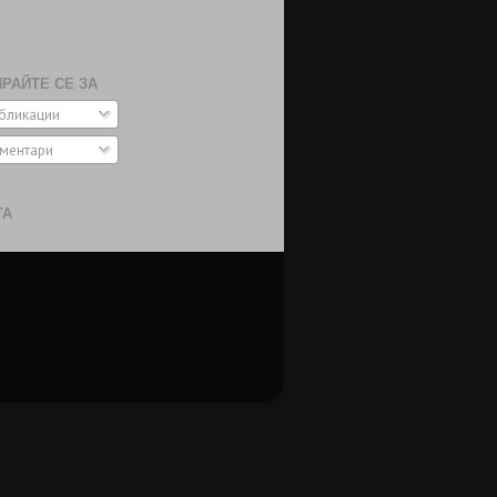
РАЙТЕ СЕ ЗА
бликации
ментари
ТА