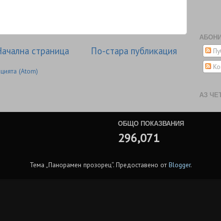
АБОНИ
ачална страница
По-стара публикация
Пу
Ко
цията (Atom)
АЗ ЧЕ
ОБЩО ПОКАЗВАНИЯ
296,071
Тема „Панорамен прозорец“. Предоставено от
Blogger
.