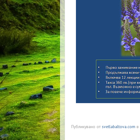
Публикувано от
svetlabaltova.com
в