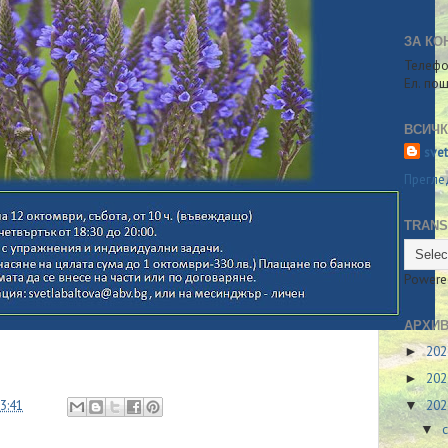
ЗА КО
Телефо
Ел. по
ВСИЧК
sve
Прегле
TRANS
Powere
АРХИВ
20
►
20
►
3:41
20
▼
▼