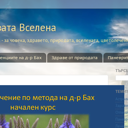
вата Вселена
- за човека, здравето, природата, вселената, цветолечен
сенциите на д-р Бах
Здраве от природата
Паневри
ТЪРС
ТЕМИТ
Астрол
Здраве
Отпеча
Паневр
Лечени