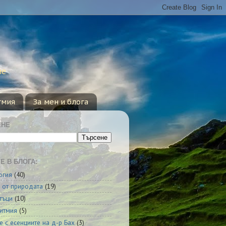
ие
тмия
За мен и блога
ЕНЕ
Е В БЛОГА:
огия
(40)
 от природата
(19)
тъци
(10)
итмия
(5)
е с есенциите на д-р Бах
(3)