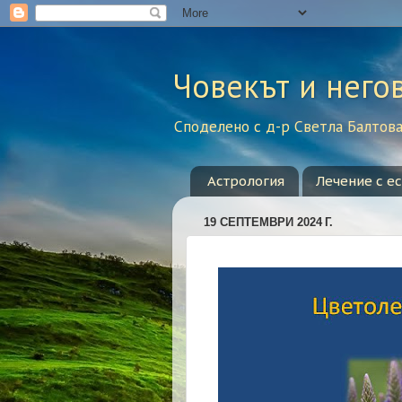
Човекът и него
Споделено с д-р Светла Балтова 
Астрология
Лечение с е
19 СЕПТЕМВРИ 2024 Г.