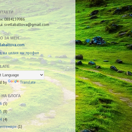
НТАКТИ
н: 0884159986
ща: svetlabaltova@gmail.com
О ЗА МЕН
tlabaltova.com
д на целия ми профил
LATE
d by
Translate
 НА БЛОГА
26
(5)
25
(8)
24
(4)
септември
(1)