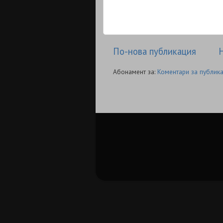
По-нова публикация
Н
Абонамент за:
Коментари за публика