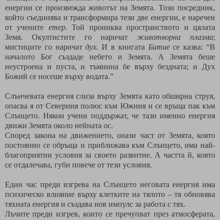
енергии се произвежда животът на Земята. Този посредник,
който съединява и трансформира тези две енергии, е наречен
от учените
етер
. Той прониква пространството и цялата
Земя. Окултистите го наричат
животворна плазма
;
мистиците го наричат
дух.
И в книгата
Битие
се казва: “В
началото Бог създаде небето и Земята. А Земята беше
неустроена и пуста, и тъмнина бе върху бездната; и Дух
Божий се носеше върху водата.”
Слънчевата енергия слиза върху Земята като обширна струя,
опасва я от Северния полюс към Южния и се връща пак към
Слънцето. Някои учени поддържат, че тази именно енергия
движи Земята около нейната ос.
Според закона на движението, онази част от Земята, която
постоянно се обръща и приближава към Слънцето, има най-
благоприятни условия за своето развитие. А частта й, която
се отдалечава, губи повече от тези условия.
Един час преди изгрева на Слънцето неговата енергия има
психическо влияние върху клетките на тялото – тя обновява
тяхната енергия и създава нов импулс за работа с тях.
Лъчите преди изгрев, които се пречупват през атмосферата,