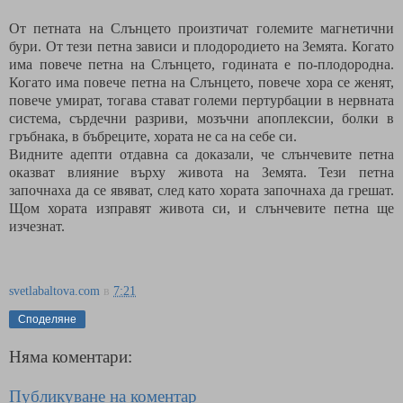
От петната на Слънцето произтичат големите магнетични
бури. От тези петна зависи и плодородието на Земята. Когато
има повече петна на Слънцето, годината е по-плодородна.
Когато има повече петна на Слънцето, повече хора се женят,
повече умират, тогава стават големи пертурбации в нервната
система, сърдечни разриви, мозъчни апоплексии, болки в
гръбнака, в бъбреците, хората не са на себе си.
Видните адепти отдавна са доказали, че слънчевите петна
оказват влияние върху живота на Земята. Тези петна
започнаха да се явяват, след като хората започнаха да грешат.
Щом хората изправят живота си, и слънчевите петна ще
изчезнат.
svetlabaltova.com
в
7:21
Споделяне
Няма коментари:
Публикуване на коментар