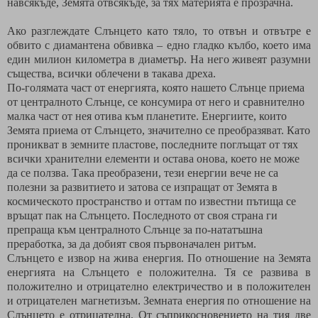
навсякъде, Земята отвсякъде, за тях материята е прозрачна.
Ако разглеждате Слънцето като тяло, то отвън и отвътре е
обвито с диамантена обвивка – едно гладко кълбо, което има
един милион километра в диаметър. На него живеят разумни
същества, всички облечени в такава дреха.
По-голямата част от енергията, която нашето Слънце приема
от централното Слънце, се консумира от него и сравнително
малка част от нея отива към планетите. Енергиите, които
Земята приема от Слънцето, значително се преобразяват. Като
проникват в земните пластове, последните поглъщат от тях
всички хранителни елементи и остава онова, което не може
да се ползва. Така преобразени, тези енергии вече не са
полезни за развитието и затова се изпращат от Земята в
космическото пространство и оттам по известни пътища се
връщат пак на Слънцето. Последното от своя страна ги
препраща към централното Слънце за по-нататъшна
преработка, за да добият своя първоначален ритъм.
Слънцето е извор на жива енергия. По отношение на Земята
енергията на Слънцето е положителна. Тя се развива в
положително и отрицателно електричество и в положителен
и отрицателен магнетизъм. Земната енергия по отношение на
Слънцето е отрицателна. От съприкосновението на тия две