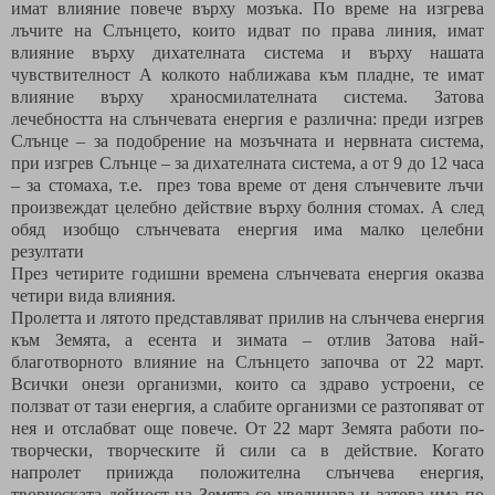
имат влияние повече върху мозъка. По време на изгрева
лъчите на Слънцето, които идват по права линия, имат
влияние върху дихателната система и върху нашата
чувствителност А колкото наближава към пладне, те имат
влияние върху храносмилателната система. Затова
лечебността на слънчевата енергия е различна: преди изгрев
Слънце – за подобрение на мозъчната и нервната система,
при изгрев Слънце – за дихателната система, а от 9 до 12 часа
– за стомаха, т.е.
през това време от деня слънчевите лъчи
произвеждат целебно действие върху болния стомах. А след
обяд изобщо слънчевата енергия има малко целебни
резултати
През четирите годишни времена слънчевата енергия оказва
четири вида влияния.
Пролетта и лятото представляват прилив на слънчева енергия
към Земята, а есента и зимата – отлив Затова най-
благотворното влияние на Слънцето започва от 22 март.
Всички онези организми, които са здраво устроени, се
ползват от тази енергия, а слабите организми се разтопяват от
нея и отслабват още повече. От 22 март Земята работи по-
творчески, творческите й сили са в действие. Когато
напролет приижда положителна слънчева енергия,
творческата дейност на Земята се увеличава и затова има по