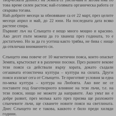
това време силен растеж; най-голямата органическа работа се
свършва тогава.
Най-добрите месеци за обновяване са от 22 март, през целите
месеци април и май, до 22 юни. На последната дата всяко
растене спира.
Първият лъч на Слънцето е нещо много мощно и красиво.
Ако десет пъти можеш да го хванеш през годината, то е
достатъчно. Но за да го усетиш както трябва, не бива с нищо
да отвличаш вниманието си.
Слънцето има повече от 10 магнетични пояса, които опасват
Земята, кръстосват я в различни посоки. През разните векове
тези пояси са действали върху хората, докато създали
сегашната егоистична култура – култура на силата. Други
пояси излизат сега от Слънцето. Те приготвят условия за една
по-мека култура – култура на Любовта. Ако вие не се
поставите под благотворното влияние на тези лъчи, т.е. на
тези пояси, нищо не можете да направите. Ако умът ви е
добре развит, през мозъка като през призма ще разложите
слънчевите лъчи, ще схванете новите пояси на светлината.
Днес Слънцето не е такова, каквото е било преди хиляди
години.