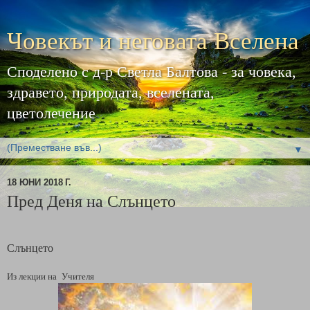
Човекът и неговата Вселена
Споделено с д-р Светла Балтова - за човека,
здравето, природата, вселената,
цветолечение
▼
18 ЮНИ 2018 Г.
Пред Деня на Слънцето
Слънцето
Из лекции на
Учителя