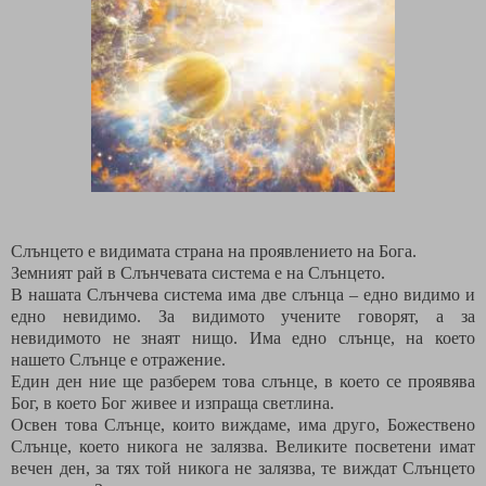
Слънцето е видимата страна на проявлението на Бога.
Земният рай в Слънчевата система е на Слънцето.
В нашата Слънчева система има две слънца – едно видимо и
едно невидимо. За видимото учените говорят, а за
невидимото не знаят нищо. Има едно слънце, на което
нашето Слънце е отражение.
Един ден ние ще разберем това слънце, в което се проявява
Бог, в което Бог живее и изпраща светлина.
Освен това Слънце, които виждаме, има друго, Божествено
Слънце, което никога не залязва. Великите посветени имат
вечен ден, за тях той никога не залязва, те виждат Слънцето