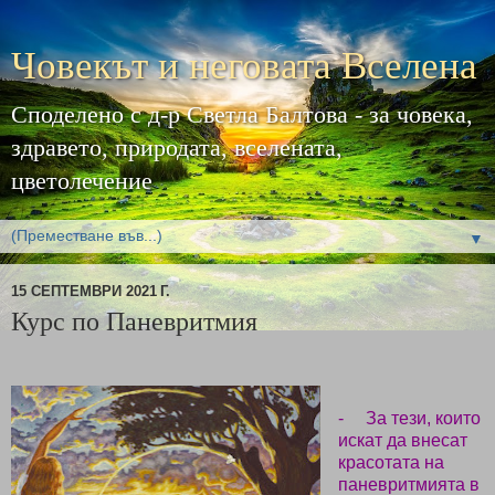
Човекът и неговата Вселена
Споделено с д-р Светла Балтова - за човека,
здравето, природата, вселената,
цветолечение
▼
15 СЕПТЕМВРИ 2021 Г.
Курс по Паневритмия
-
За тези, които
искат да внесат
красотата на
паневритмията в