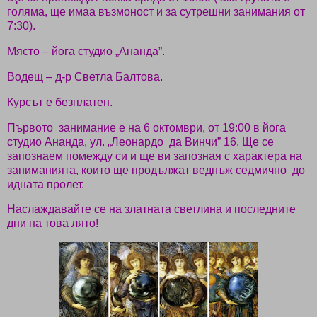
голяма, ще имаа възмоност и за сутрешни занимания от
7:30).
Място – йога студио „Ананда”.
Водещ – д-р Светла Балтова.
Курсът е безплатен.
Първото
занимание е на 6 октомври, от 19:00 в йога
студио Ананда, ул. „Леонардо
да Винчи” 16. Ще се
запознаем помежду си и ще ви запозная с характера на
заниманията, които ще продължат веднъж седмично
до
идната пролет.
Наслаждавайте се на златната светлина и последните
дни на това лято!