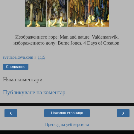
Изображението горе: Man and nature, Valdemarsvik,
изборажението долу: Burne Jones, 4 Days of Creation
svetlabaltova.com
в
1:15
Споделяне
Няма коментари:
Публикуване на коментар
‹
›
Начална страница
Преглед на уеб версията