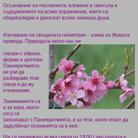
Осъзнаване на посланията, вложени в смисъла и
съдържанието на всяко упражнение, които са
общовалидни и докосват всяка човешка душа.
Изучаване на свещената геометрия -
езика на Живата
природа. Природата около нас ни
говори с образи,
форми и цветове.
Паневритмията
ни учи да
разбираме този
говор и да му
откликваме.
Заниманията са
и за хора, които
сега се
запознават с Паневритмията, и за тези, които искат да
задълбочат познанията си в нея.
Ще се провеждат всяка сряда от 19:00 ( ако групата е