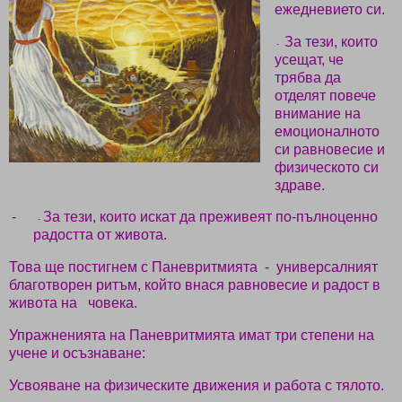
ежедневието си.
-
За тези, които
-
усещат, че
трябва да
отделят повече
внимание на
емоционалното
си равновесие и
физическото си
здраве.
-
За тези, които искат да преживеят по-пълноценно
-
радостта от живота.
Това ще постигнем с Паневритмията
-
универсалният
благотворен ритъм, който внася равновесие и радост в
живота на
човека.
Упражненията на Паневритмията имат три степени на
учене и осъзнаване:
Усвояване на физическите движения и работа с тялото.