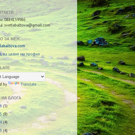
НТАКТИ
н: 0884159986
ща: svetlabaltova@gmail.com
О ЗА МЕН
tlabaltova.com
д на целия ми профил
LATE
d by
Translate
 НА БЛОГА
26
(5)
25
(8)
24
(4)
23
(4)