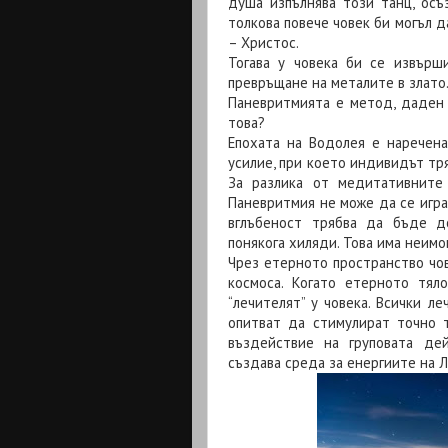
душа изпълнява този танц, осъ
толкова повече човек би могъл 
– Христос.
Тогава у човека би се извърш
превръщане на металите в злато
Паневритмията е метод, даден 
това?
Епохата на Водолея е наречена
усилие, при което индивидът тр
За разлика от медитативните 
Паневритмия не може да се игра
вглъбеност трябва да бъде д
понякога хиляди. Това има неим
Чрез етерното пространство чо
космоса. Когато етерното тял
“лечителят” у човека. Всички л
опитват да стимулират точно 
въздействие на груповата де
създава среда за енергиите на 