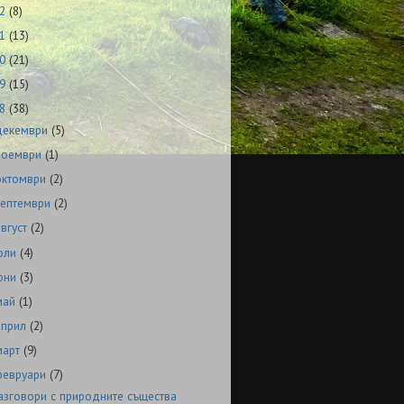
22
(8)
21
(13)
20
(21)
19
(15)
18
(38)
декември
(5)
ноември
(1)
октомври
(2)
септември
(2)
август
(2)
юли
(4)
юни
(3)
май
(1)
април
(2)
март
(9)
февруари
(7)
азговори с природните същества