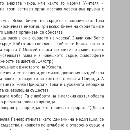
ато анахата чакра, или както го нарича Учителя –
на този сетивен орган поставя човека във връзка с
осмос. Всяко биене на сърцето е космическо. Това
с космичната енергия. При всяко биене на сърцето иде
то целият организъм се обновява
ша закона си в сърцето на човека”. Значи сам Бог е
сърце. Който има светлина , той чете Божия закон в
а хората. И Моисей написа законите по същия начин.
 човешката глава и в човешкото сърце, философите
ожности за щастие”, 144стр.)
 осъзнае единството на Живота.
 поезия и естествени, ритмични движения въздейства
а човека ,отваря го за контакт с живата Природа. А
нятието “жива Природа”? Това е Духовната йерархия
та си еволюция същества.
ката любов. Тя е любовта на ангелския свят, любовта
то регулират живата природа.
оверил разпореждането с живата природа.”(“Двата
лнява Паневритмията като динамична медитация, се
същества, и колкото по-вглъбено, с отворено сърце и