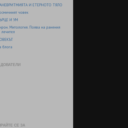
АНЕВРИТМИЯТА И ЕТЕРНОТО ТЯЛО
осмичният човек
ЪРЦЕ И УМ
ирон. Митология. Поява на ранения
лечител
ОВЕКЪТ
а блога
ЕДОВАТЕЛИ
РАЙТЕ СЕ ЗА