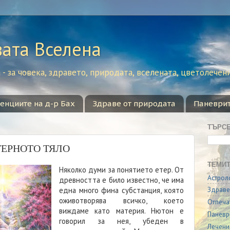
вата Вселена
- за човека, здравето, природата, вселената, цветолечен
сенциите на д-р Бах
Здраве от природата
Паневри
ТЪРС
ТЕРНОТО ТЯЛО
ТЕМИТ
Няколко думи за понятието етер. От
Астрол
древността е било известно, че има
Здраве
една много фина субстанция, която
оживотворява всичко, което
Отпеча
виждаме като материя. Нютон е
Паневр
говорил за нея, убеден в
Лечени