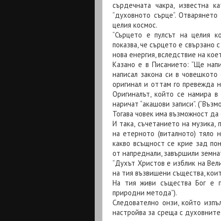
сърдечната чакра, известна к
“духовното сърце“. Отварянето 
целия космос.
“Сърцето е пулсът на целия к
показва, че сърцето е свързано 
нова енергия, вследствие на кое
Казано е в Писанието: “Ще напи
написал закона си в човешкото 
оригинал и оттам го превежда н
Оригиналът, който се намира в
наричат “акашови записи”. (“Възм
Тогава човек има възможност да
И така, съчетанието на музика,
на етерното (виталното) тяло н
какво всъщност се крие зад по
от напреднали, завършили земна
“Духът Христов е изблик на Вели
на тия възвишени същества, кои
На тия живи същества Бог е п
природни метода”).
Следователно онзи, който изпъ
настройва за среща с духовните 