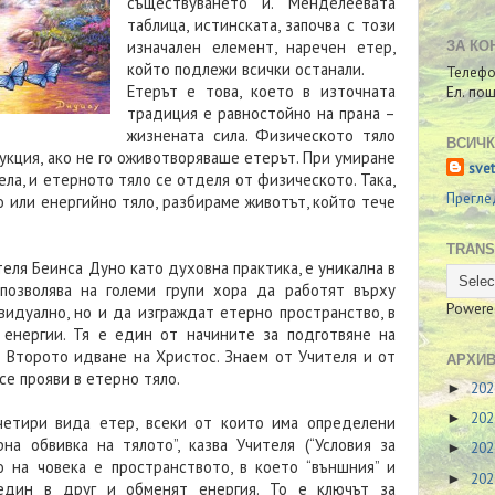
съществуването й. Менделеевата
таблица, истинската, започва с този
изначален елемент, наречен етер,
ЗА КО
който подлежи всички останали.
Телефо
Етерът е това, което в източната
Ел. по
традиция е равностойно на прана –
жизнената сила. Физическото тяло
ВСИЧК
укция, ако не го оживотворяваше етерът. При умиране
sve
ела, и етерното тяло се отделя от физическото. Така,
Прегле
о или енергийно тяло, разбираме животът, който тече
TRANS
еля Беинса Дуно като духовна практика, е уникална в
 позволява на големи групи хора да работят върху
Powere
идуално, но и да изграждат етерно пространство, в
 енергии. Тя е един от начините за подготвяне на
 Второто идване на Христос. Знаем от Учителя и от
АРХИВ
се прояви в етерно тяло.
20
►
20
►
 четири вида етер, всеки от които има определени
на обвивка на тялото”, казва Учителя (“Условия за
20
►
о на човека е пространството, в което “външния” и
20
►
 един в друг и обменят енергия. То е ключът за