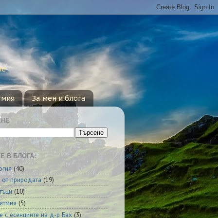
ие
тмия
За мен и блога
ЕНЕ
Е В БЛОГА:
огия
(40)
 от природата
(19)
тъци
(10)
итмия
(5)
е с есенциите на д-р Бах
(3)