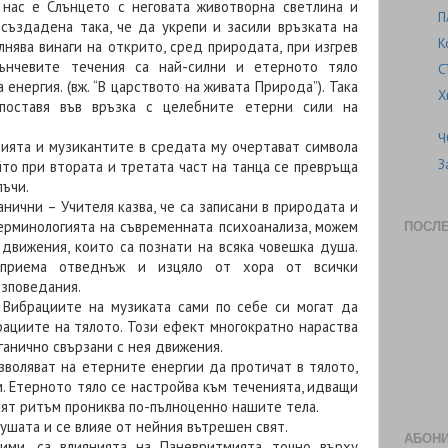
 нас е Слънцето с неговата животворна светлина и
П
създадена така, че да укрепи и засили връзката на
К
лнява винаги на открито, сред природата, при изгрев
лънчевите течения са най-силни и етерното тяло
С
енергия. (вж. “В царството на живата Природа”). Така
Х
поставя във връзка с целебните етерни сили на
Ч
ията и музикантите в средата му очертават символа
З
йто при втората и третата част на танца се превръща
лъчи.
нични – Учителя казва, че са записани в природата и
терминологията на съвременната психоанализа, можем
ПОСЛ
 движения, които са познати на всяка човешка душа.
зприема отведнъж и изцяло от хора от всички
изповедания.
 Вибрациите на музиката сами по себе си могат да
рациите на тялото. Този ефект многократно нараства
ганично свързани с нея движения.
воляват на етерните енергии да протичат в тялото,
. Етерното тяло се настройва към теченията, идващи
ият ритъм прониква по-пълноценно нашите тела.
ушата и се влияе от нейния вътрешен свят.
АБОНИ
ими, са влиянията на Паневритмията точно върху