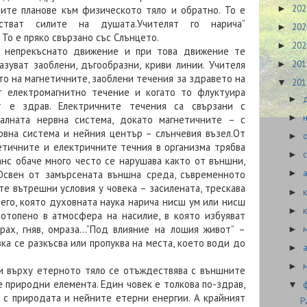
20
►
ите планове към физическото тяло и обратно. То е
йстват силите на душата.Учителят го нарича”
20
►
 То е пряко свързано със Слънцето.
20
►
в непрекъснато движение и при това движение те
20
зуват заоблени, дъгообразни, криви линии. Учителя
►
то на магнетичните, заоблени течения за здравето на
20
▼
от електромагнитно течение и когато то флуктуира
►
т е здрав. Електричните течения са свързани с
►
алната нервна система, докато магнетичните – с
рвна система и нейния център – слънчевия възел.От
►
етичните и електричните течния в организма трябва
►
анс обаче много често се нарушава както от външни,
Освен от замърсената външна среда, съвременното
►
е вътрешни условия у човека – засилената, трескава
►
него, която духовната наука нарича нисш ум или нисш
►
потопено в атмосфера на насилие, в която избуяват
рах, гняв, омраза…”Под влияние на лошия живот” –
►
вка се разкъсва или пропуква на места, което води до
►
►
и върху етерното тяло се отъждествява с външните
 природни елемента. Един човек е толкова по-здрав,
▼
 с природата и нейните етерни енергии. А крайният
Р