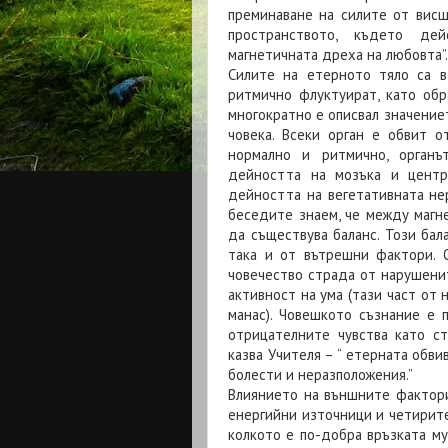
преминаване на силите от висш
пространството, където де
магнетичната дреха на любовта”.
Силите на етерното тяло са 
ритмично флуктуират, като обра
многократно е описвал значение
човека. Всеки орган е обвит 
нормално и ритмично, органъ
дейността на мозъка и центр
дейността на вегетативната не
беседите знаем, че между магн
да съществува баланс. Този бал
така и от вътрешни фактори. 
човечество страда от нарушенит
активност на ума (тази част от 
манас). Човешкото съзнание е 
отрицателните чувства като ст
казва Учителя – “ етерната обви
болести и неразположения.”
Влиянието на външните фактор
енергийни източници и четирите
колкото е по-добра връзката му