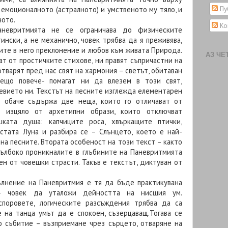
Пу
 емоционалното (астралното) и умственото му тяло, и
ното.
Ко
аневритмията не се ограничава до физическите
ински, а не механично, човек трябва да я преживява,
ите в него преклонение и любов към живата Природа.
АЗ ЧЕ
ат от простичките стихове, ни правят съпричастни на
отварят пред нас свят на хармония – светът, обитаван
Нещо повече- помагат ни да влезем в този свят,
вието ни. Текстът на песните изглежда елементарен
й обаче съдържа две неща, които го отличават от
е изцяло от архетипни образи, които отключват
ката душа: капчиците роса, хвъркащите птички,
истата Луна и разбира се – Слънцето, което е най-
на песните. Втората особеност на този текст – както
ълбоко проникналите в глъбините на Паневритмията
ен от човешки страсти. Такъв е текстът, диктуван от
ълнение на Паневритмия е тя да бъде практикувана
– човек да уталожи дейността на нисшия ум.
споровете, логическите разсъждения трябва да са
 на танца умът да е спокоен, съзерцаващ.Тогава се
о събитие – възприемане чрез сърцето, отваряне на