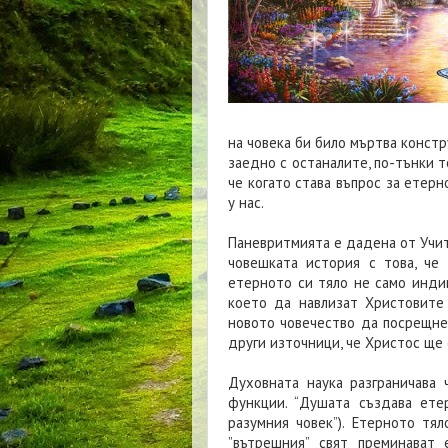
на човека би било мъртва констр
заедно с останалите, по-тънки т
че когато става въпрос за етерн
у нас.
Паневритмията е дадена от Учит
човешката история с това, че
етерното си тяло не само индив
което да навлизат Христовите
новото човечество да посрещне
други източници, че Христос ще 
Духовната наука разграничава
функции. “Душата създава етер
разумния човек”). Етерното тял
”вътрешния” свят преминават