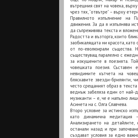
вътрешния свят на човека, върху
чрез тях, “отвътре” – върху етер
Правилното изпълнение на П
движения. За да я изпълнява ист
да съпреживява текста и вложен
Радостта и възторга, които блик
заобикалящата ни красота, като 
от по-еволюирали същества. 
съществуващ паралелно с ежедне
за изкушените в поезията. То
човешката поезия. Съставен 
невидимите кътчета на човеш
бляскавите звезди-брилянти, ч
често срещаният образ в текста 
веднъж забеляза един от най-д
музиканти – е, че е напълно лиш
Асинета на с. Олга Славчева.
Второ условие за истинско изп
като динамична медитация 
Анализирането на детайлите, 
останали назад и при започване
създават условия за едно важн