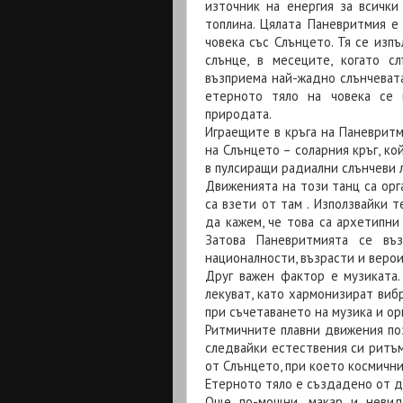
източник на енергия за всички
топлина. Цялата Паневритмия е 
човека със Слънцето. Тя се изпъ
слънце, в месеците, когато с
възприема най-жадно слънчевата 
етерното тяло на човека се 
природата.
Играещите в кръга на Паневритм
на Слънцето – соларния кръг, ко
в пулсиращи радиални слънчеви 
Движенията на този танц са орга
са взети от там . Използвайки 
да кажем, че това са архетипни
Затова Паневритмията се въ
националности, възрасти и веро
Друг важен фактор е музиката.
лекуват, като хармонизират виб
при съчетаването на музика и ор
Ритмичните плавни движения поз
следвайки естествения си ритъм
от Слънцето, при което космичн
Етерното тяло е създадено от д
Още по-мощни, макар и невид