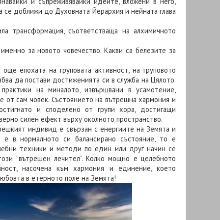
знавайки и съпреживявайки идеите, вложени в него,
да се доближи до Духовната Йерархия и нейната глава
ила трансформация, съответстваща на алхимичното
.
именно за новото човечество. Какви са белезите за
 още епохата на груповата активност, на груповото
ябва да постави достиженията си в служба на Цялото.
практики на миналото, извършвани в усамотение,
е от сам човек. Състоянието на вътрешна хармония и
остигнато и споделено от групи хора, достигащи
оверно силен ефект върху околното пространство.
вешкият индивид е свързан с енергиите на Земята и
о е в нормалното си балансирано състояние, то е
ечебни техники и методи по един или друг начин се
този “вътрешен лечител”. Колко мощно е целебното
йност, насочена към хармония и единение, което
Любовта в етерното поле на Земята!