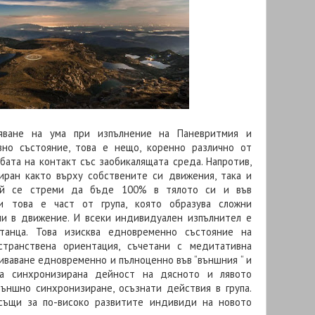
бяване на ума при изпълнение на Паневритмия и
но състояние, това е нещо, коренно различно от
убата на контакт със заобикалящата среда. Напротив,
иран както върху собствените си движения, така и
Той се стреми да бъде 100% в тялото си и във
ри това е част от група, която образува сложни
ни в движение. И всеки индивидуален изпълнител е
танца. Това изисква едновременно състояние на
странствена ориентация, съчетани с медитативна
биваване едновременно и пълноценно във “външния “ и
ава синхронизирана дейност на дясното и лявото
външно синхронизиране, осъзнати действия в група.
същи за по-високо развитите индивиди на новото