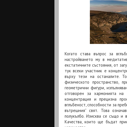
Когато става въпрос за вглъ
настройването му в медитатив
екстатичните състояния, от заг
тук всеки участник е концентр
върху тези на останалите. 
физическото пространство, п
геометрични фигури, изпълнява
отговорен за хармонията на 
концентрация и прецизна про
вглъбеност, способности за пре
вътрешния” свят. Това означ
полукълбо. Изисква се също и 
Качества, които ще бъдат при