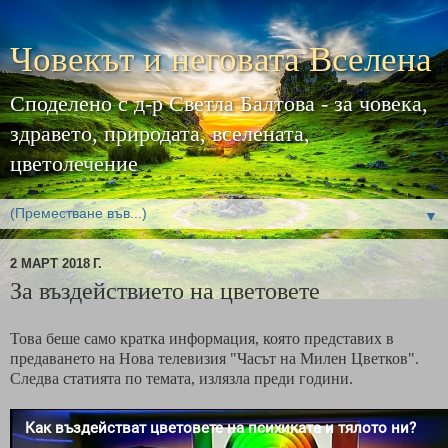
Човекът и неговата Вселена
Споделено с д-р Светла Балтова - за човека,
здравето, природата, вселената,
цветолечение
▼
2 МАРТ 2018 Г.
За въздействието на цветовете
Това беше само кратка информация, която представих в
предаването на Нова телевизия "Часът на Милен Цветков".
Следва статията по темата, излязла преди години.